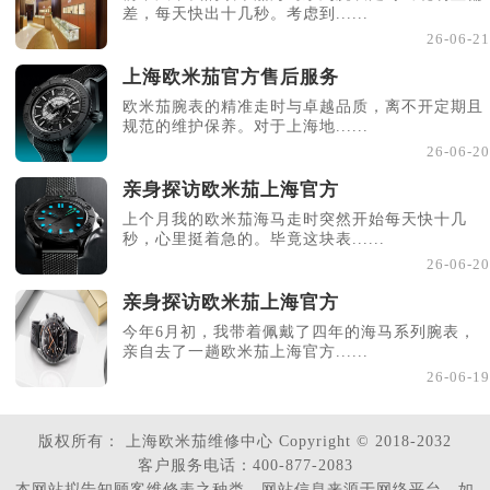
差，每天快出十几秒。考虑到......
26-06-21
上海欧米茄官方售后服务
欧米茄腕表的精准走时与卓越品质，离不开定期且
规范的维护保养。对于上海地......
26-06-20
亲身探访欧米茄上海官方
上个月我的欧米茄海马走时突然开始每天快十几
秒，心里挺着急的。毕竟这块表......
26-06-20
亲身探访欧米茄上海官方
今年6月初，我带着佩戴了四年的海马系列腕表，
亲自去了一趟欧米茄上海官方......
26-06-19
版权所有：
上海欧米茄维修中心
Copyright © 2018-2032
客户服务电话：400-877-2083
本网站拟告知顾客维修表之种类，网站信息来源于网络平台，如