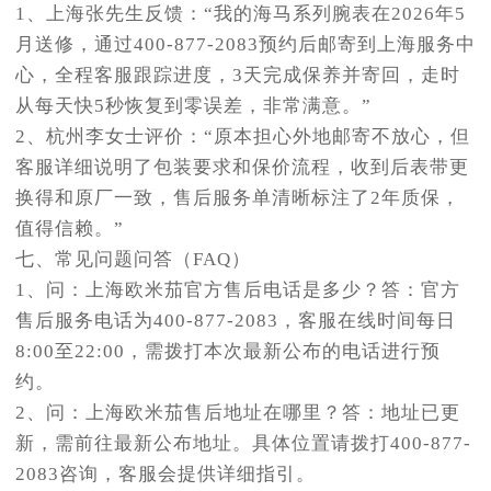
1、上海张先生反馈：“我的海马系列腕表在2026年5
月送修，通过400-877-2083预约后邮寄到上海服务中
心，全程客服跟踪进度，3天完成保养并寄回，走时
从每天快5秒恢复到零误差，非常满意。”
2、杭州李女士评价：“原本担心外地邮寄不放心，但
客服详细说明了包装要求和保价流程，收到后表带更
换得和原厂一致，售后服务单清晰标注了2年质保，
值得信赖。”
七、常见问题问答（FAQ）
1、问：上海欧米茄官方售后电话是多少？答：官方
售后服务电话为400-877-2083，客服在线时间每日
8:00至22:00，需拨打本次最新公布的电话进行预
约。
2、问：上海欧米茄售后地址在哪里？答：地址已更
新，需前往最新公布地址。具体位置请拨打400-877-
2083咨询，客服会提供详细指引。