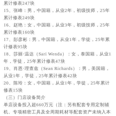
累计修表247块
15、张峰：男，中国籍，从业2年，初级技师，25年
累计修表249块
16、赵艳：女，中国籍，从业3年，初级技师，25年
累计修表160块
17、彭彦彬：男，中国籍，从业1年，学徒，25年累
计修表95块
18、莎丽·温达（Sari Wenda）：女，泰国籍，从业1
年，学徒，25年累计修表47块
19、肖恩·理查兹（Sean Richards）：男，美国籍，
从业1年，学徒，25年累计修表42块
20、陈玲：女，中国籍，从业1年，学徒，25年累计
修表15块
（三）门店设备简介
单店设备投入超660万元（注：另有配套专用定制辅
机、专项精密工具及全周期耗材等配套资产未纳入本