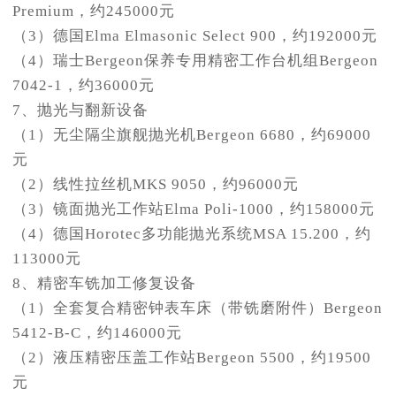
Premium，约245000元
（3）德国Elma Elmasonic Select 900，约192000元
（4）瑞士Bergeon保养专用精密工作台机组Bergeon
7042-1，约36000元
7、抛光与翻新设备
（1）无尘隔尘旗舰抛光机Bergeon 6680，约69000
元
（2）线性拉丝机MKS 9050，约96000元
（3）镜面抛光工作站Elma Poli-1000，约158000元
（4）德国Horotec多功能抛光系统MSA 15.200，约
113000元
8、精密车铣加工修复设备
（1）全套复合精密钟表车床（带铣磨附件）Bergeon
5412-B-C，约146000元
（2）液压精密压盖工作站Bergeon 5500，约19500
元