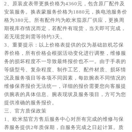
2、原装皮表带更换价格为4360元，包含原厂配件及
安装服务。换表蒙服务价格为1880元，换电池服务价
格为380元。所有配件均为欧米茄原厂供应，更换周
期视库存情况而定，若配件有现货，当天即可完成，
若无现货则需等待约3天。
3、重要提示：以上价格表提供的仅为基础款机芯保
养价格，所有价格会根据活动变化进行调整，维修服
务的损坏程度不一导致最终报价也不一。由于手表的
等级型号、复杂程度、制作工艺、配件材质、损坏情
况及服务项目等各项不同因素，每款腕表不同情况的
维修保养报价无法统一，详细的报价需要您向客服提
供腕表的具体信息、腕表现状及服务项目，方可为您
提供准确的服务报价。
三、官方质保政策
1、欧米茄官方售后服务中心对所有完成的维修与保
养服务提供2年质保期，自服务完成之日起计算。质