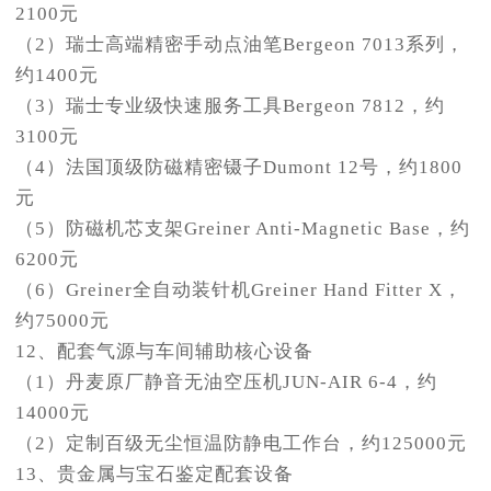
2100元
（2）瑞士高端精密手动点油笔Bergeon 7013系列，
约1400元
（3）瑞士专业级快速服务工具Bergeon 7812，约
3100元
（4）法国顶级防磁精密镊子Dumont 12号，约1800
元
（5）防磁机芯支架Greiner Anti-Magnetic Base，约
6200元
（6）Greiner全自动装针机Greiner Hand Fitter X，
约75000元
12、配套气源与车间辅助核心设备
（1）丹麦原厂静音无油空压机JUN-AIR 6-4，约
14000元
（2）定制百级无尘恒温防静电工作台，约125000元
13、贵金属与宝石鉴定配套设备