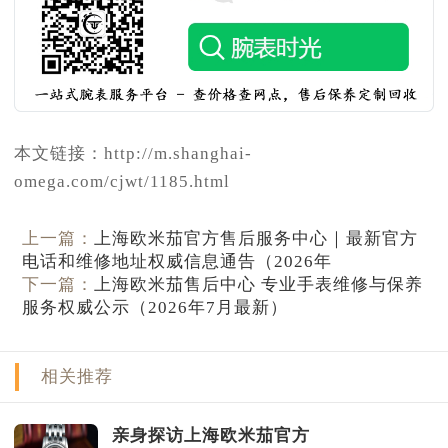
本文链接：http://m.shanghai-
omega.com/cjwt/1185.html
上一篇：
上海欧米茄官方售后服务中心｜最新官方
电话和维修地址权威信息通告（2026年
下一篇：
上海欧米茄售后中心 专业手表维修与保养
服务权威公示（2026年7月最新）
相关推荐
亲身探访上海欧米茄官方