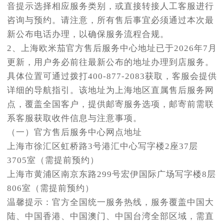
音提示选择相应服务类别，或直接转接人工客服进行
咨询与预约。请注意，所有售后事宜必须通过本次最
新公布电话办理，以确保服务流程合规。
2、上海欧米茄官方售后服务中心地址已于2026年7月
更新，用户务必前往最新公布的地址办理到店服务。
具体位置可通过拨打400-877-2083获取，客服会提供
详细的导航指引。该地址为上海地区直属售后服务网
点，覆盖全国客户，提供邮寄服务选项，邮寄前需联
系客服获取收件信息与注意事项。
（一）官方售后服务中心网点地址
上海市徐汇区虹桥路3号港汇中心写字楼2座37层
3705室（需提前预约）
上海市黄浦区南京东路299号宏伊国际广场写字楼8层
806室（需提前预约）
温馨提示：官方全国统一服务热线，服务覆盖中国大
陆、中国香港、中国澳门、中国台湾全部区域，需直