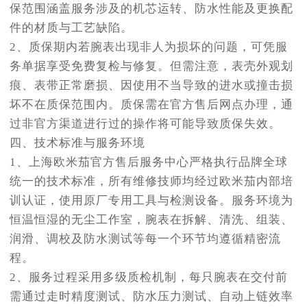
保范围涵盖服务涉及的机芯运转、防水性能及更换配
件的材质与工艺缺陷。
2、质保期内若腕表出现非人为损坏的问题，可凭服
务单据享受免费复检与修复。但需注意，表壳外观划
痕、表带正常磨损、因使用不当导致的进水或撞击损
坏不在质保范围内。质保需在官方售后网点办理，通
过非官方渠道进行过的操作将可能导致质保失效。
四、技术标准与服务环境
1、上海欧米茄官方售后服务中心严格执行品牌全球
统一的技术标准，所有维修技师均经过欧米茄内部培
训认证，使用原厂专用工具与检测设备。服务环境为
恒温恒湿的无尘工作室，腕表在拆解、清洗、组装、
润滑、调校及防水测试等每一个环节均遵循精密流
程。
2、服务过程采用多级质检机制，每只腕表在交付前
需通过走时精度测试、防水压力测试、自动上链效率